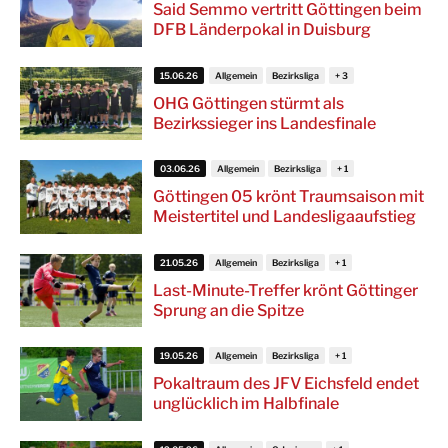
Said Semmo vertritt Göttingen beim
DFB Länderpokal in Duisburg
15.06.26
Allgemein
Bezirksliga
OHG Göttingen stürmt als
Bezirkssieger ins Landesfinale
03.06.26
Allgemein
Bezirksliga
Göttingen 05 krönt Traumsaison mit
Meistertitel und Landesligaaufstieg
21.05.26
Allgemein
Bezirksliga
Last-Minute-Treffer krönt Göttinger
Sprung an die Spitze
19.05.26
Allgemein
Bezirksliga
Pokaltraum des JFV Eichsfeld endet
unglücklich im Halbfinale