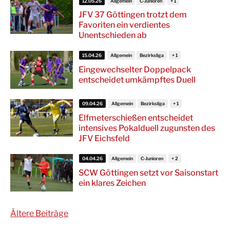
12.05.26
Allgemein
C-Junioren
JFV 37 Göttingen trotzt dem
Favoriten ein verdientes
Unentschieden ab
15.04.26
Allgemein
Bezirksliga
Eingewechselter Doppelpack
entscheidet umkämpftes Duell
09.04.26
Allgemein
Bezirksliga
Elfmeterschießen entscheidet
intensives Pokalduell zugunsten des
JFV Eichsfeld
04.04.26
Allgemein
C-Junioren
SCW Göttingen setzt vor Saisonstart
ein klares Zeichen
Beitragsnavigation
Ältere Beiträge