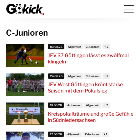
C-Junioren
03.08.26
Allgemein
C-Junioren
JFV 37 Göttingen lässt es zwölfmal
klingeln
24.06.26
Allgemein
C-Junioren
JFV West Göttingen krönt starke
Saison mit dem Pokalsieg
18.06.26
A-Junioren
Allgemein
Kreispokalträume und große Gefühle
in Südniedersachsen
17.06.26
Allgemein
C-Junioren