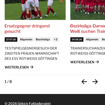
Ersatzgegner dringend
Bezirksliga-Dame
gesucht
Weiß suchen Trai
Allgemein
Bezirksliga
Allgemein
Be
27.07.26
24.06.26
TESTSPIELGEGNERGESUCH DER
TRAINERSUCHANZEIG
ZWEITEN FRAUEN-MANNSCHAFT
ROT-WEISS GÖTTINGE
DES ESV ROT-WEISS GÖTTINGEN
WEITERLESEN
WEITERLESEN
1
/
8
© 2026 Gökick Fußballprojekt