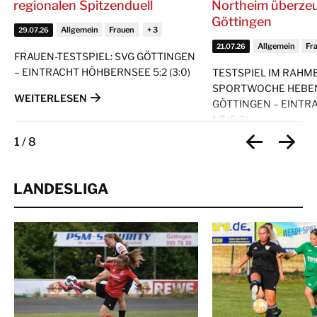
regionalen Spitzenduell
Northeim überze
Göttingen
Allgemein
Frauen
29.07.26
Allgemein
Fr
21.07.26
FRAUEN-TESTSPIEL: SVG GÖTTINGEN
– EINTRACHT HÖHBERNSEE 5:2 (3:0)
TESTSPIEL IM RAHM
SPORTWOCHE HEBEN
WEITERLESEN
GÖTTINGEN – EINTR
1:7 (0:3)
1
/
8
WEITERLESEN
LANDESLIGA