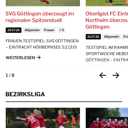
SVG Göttingen überzeugt im
Oberligist FC Eint
regionalen Spitzenduell
Northeim überze
Göttingen
Allgemein
Frauen
29.07.26
Allgemein
Fr
21.07.26
FRAUEN-TESTSPIEL: SVG GÖTTINGEN
– EINTRACHT HÖHBERNSEE 5:2 (3:0)
TESTSPIEL IM RAHM
SPORTWOCHE HEBEN
WEITERLESEN
GÖTTINGEN – EINTR
1:7 (0:3)
1
/
8
WEITERLESEN
BEZIRKSLIGA