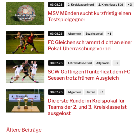
03.08.26
2. Kreisklasse Nord
2. Kreisklasse Süd
MSV Münden sucht kurzfristig einen
Testspielgegner
03.08.26
Allgemein
Bezirkspokal
FC Gleichen schrammt dicht an einer
Pokal-Überraschung vorbei
30.07.26
1. Kreisklasse Süd
Allgemein
SCW Göttingen II unterliegt dem FC
Seesen trotz frühem Ausgleich
30.07.26
Allgemein
Herren
Die erste Runde im Kreispokal für
Teams der 2. und 3. Kreisklasse ist
ausgelost
Beitragsnavigation
Ältere Beiträge