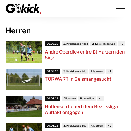
Herren
05.08.26
2. Kreisklasse Nord
2. Kreisklasse Süd
Andre Oberdiek entreißt Harzern den
Sieg
04.08.26
3. Kreisklasse Süd
Allgemein
TORWART in Geismar gesucht
04.08.26
Allgemein
Bezirksliga
Holtensen fiebert dem Bezirksliga-
Auftakt entgegen
04.08.26
3. Kreisklasse Süd
Allgemein