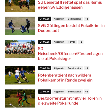
SG Leinetal II rettet spät das Remis
gegen SV Eddigehausen
04.08.26
Allgemein
Bezirkspokal
SVG Göttingen besteht Pokalkrimi in
Duderstadt
04.08.26
Allgemein
Herren
SG
Heisebeck/Offensen/Fürstenhagen
bleibt Pokalsieger
03.08.26
Allgemein
Bezirkspokal
Rotenberg zieht nach wildem
Pokalkampf in Runde zwei ein
03.08.26
Allgemein
Bezirkspokal
Bergdörfer stürmt mit vier Toren in
die zweite Pokalrunde