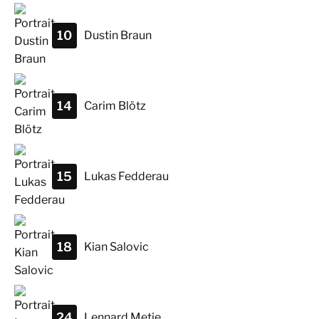
10
Dustin
Braun
14
Carim
Blötz
15
Lukas
Fedderau
18
Kian
Salovic
24
Lennard
Metje