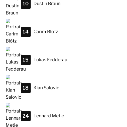
10
Dustin
Braun
14
Carim
Blötz
15
Lukas
Fedderau
18
Kian
Salovic
24
Lennard
Metje