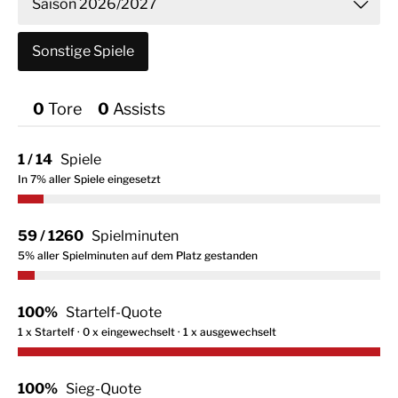
Saison 2026/2027
Sonstige Spiele
Saison 2025/2026
Saison 2024/2025
0
Tor
0
Assist
Saison 2022/2023
Saison 2021/2022
1 / 14
Spiele
Saison 2020/2021
In 7% aller Spiele eingesetzt
59 / 1260
Spielminuten
5% aller Spielminuten auf dem Platz gestanden
100%
Startelf-Quote
1 x Startelf · 0 x eingewechselt · 1 x ausgewechselt
100%
Sieg-Quote