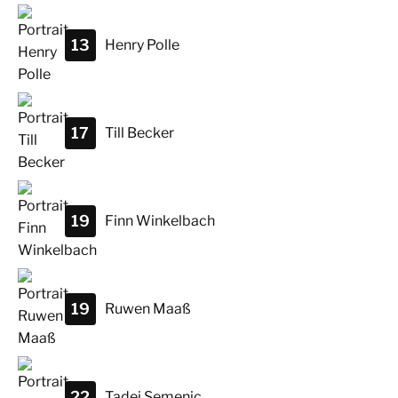
13
Henry
Polle
17
Till
Becker
19
Finn
Winkelbach
19
Ruwen
Maaß
22
Tadej
Semenic