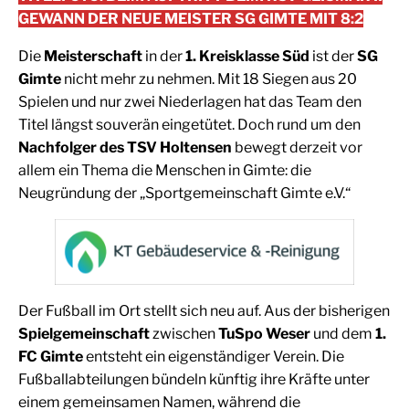
GEWANN DER NEUE MEISTER SG GIMTE MIT 8:2
Die
Meisterschaft
in der
1. Kreisklasse Süd
ist der
SG
Gimte
nicht mehr zu nehmen. Mit 18 Siegen aus 20
Spielen und nur zwei Niederlagen hat das Team den
Titel längst souverän eingetütet. Doch rund um den
Nachfolger des TSV Holtensen
bewegt derzeit vor
allem ein Thema die Menschen in Gimte: die
Neugründung der „Sportgemeinschaft Gimte e.V.“
Der Fußball im Ort stellt sich neu auf. Aus der bisherigen
Spielgemeinschaft
zwischen
TuSpo Weser
und dem
1.
FC Gimte
entsteht ein eigenständiger Verein. Die
Fußballabteilungen bündeln künftig ihre Kräfte unter
einem gemeinsamen Namen, während die