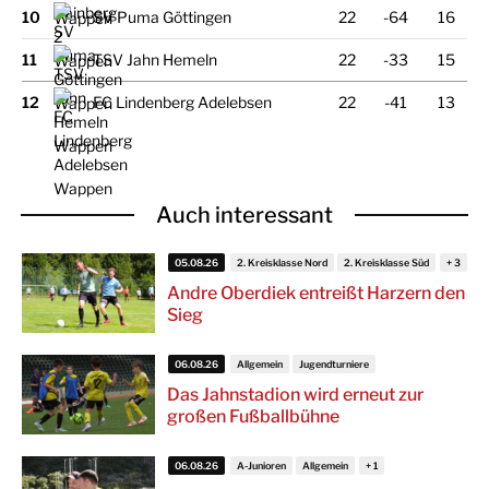
10
SV Puma Göttingen
22
-64
16
11
TSV Jahn Hemeln
22
-33
15
12
FC Lindenberg Adelebsen
22
-41
13
Auch interessant
05.08.26
2. Kreisklasse Nord
2. Kreisklasse Süd
Andre Oberdiek entreißt Harzern den
Sieg
06.08.26
Allgemein
Jugendturniere
Das Jahnstadion wird erneut zur
großen Fußballbühne
06.08.26
A-Junioren
Allgemein