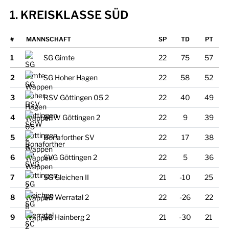
1. KREISKLASSE SÜD
#
MANNSCHAFT
1
SG Gimte
22
75
57
2
SG Hoher Hagen
22
58
52
3
RSV Göttingen 05 2
22
40
49
4
SCW Göttingen 2
22
9
39
5
Bonaforther SV
22
17
38
6
SVG Göttingen 2
22
5
36
7
SG Gleichen II
21
-10
25
8
SG Werratal 2
22
-26
22
9
SC Hainberg 2
21
-30
21