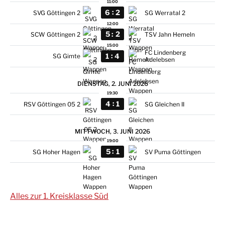
11:00
:
6
2
SVG Göttingen 2
SG Werratal 2
12:00
:
5
2
SCW Göttingen 2
TSV Jahn Hemeln
15:00
FC Lindenberg
:
1
4
SG Gimte
Adelebsen
DIENSTAG, 2. JUNI 2026
19:30
:
4
1
RSV Göttingen 05 2
SG Gleichen II
MITTWOCH, 3. JUNI 2026
19:00
:
5
1
SG Hoher Hagen
SV Puma Göttingen
Alles zur 1. Kreisklasse Süd