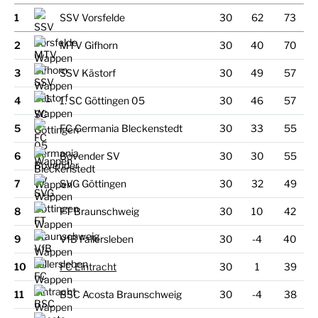
1
SSV Vorsfelde
30
62
73
2
MTV Gifhorn
30
40
70
3
SSV Kästorf
30
49
57
4
1. SC Göttingen 05
30
46
57
5
FC Germania Bleckenstedt
30
33
55
6
Bovender SV
30
30
55
7
SVG Göttingen
30
32
49
8
FT Braunschweig
30
10
42
9
VfB Fallersleben
30
-4
40
10
FC Eintracht
30
1
39
11
BSC Acosta Braunschweig
30
-4
38