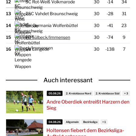
12
SC Rot-Weiß Volkmarode
30
-14
34
13
TSC Vahdet Braunschweig
30
-28
31
14
BV Germania Wolfenbüttel
30
-41
23
15
FC Sülbeck/
Immensen
30
-74
9
16
SV Lengede
30
-138
7
Auch interessant
05.08.26
2. Kreisklasse Nord
2. Kreisklasse Süd
Andre Oberdiek entreißt Harzern den
Sieg
04.08.26
Allgemein
Bezirksliga
Holtensen fiebert dem Bezirksliga-