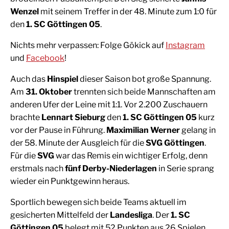
Wenzel
mit seinem Treffer in der 48. Minute zum 1:0 für
den
1. SC Göttingen 05
.
Nichts mehr verpassen: Folge Gökick auf
Instagram
und
Facebook
!
Auch das
Hinspiel
dieser Saison bot große Spannung.
Am
31. Oktober
trennten sich beide Mannschaften am
anderen Ufer der Leine mit 1:1. Vor 2.200 Zuschauern
brachte
Lennart Sieburg
den
1. SC Göttingen 05
kurz
vor der Pause in Führung.
Maximilian Werner
gelang in
der 58. Minute der Ausgleich für die
SVG Göttingen
.
Für die
SVG
war das Remis ein wichtiger Erfolg, denn
erstmals nach
fünf Derby-Niederlagen
in Serie sprang
wieder ein Punktgewinn heraus.
Sportlich bewegen sich beide Teams aktuell im
gesicherten Mittelfeld der
Landesliga
. Der
1. SC
Göttingen 05
belegt mit 52 Punkten aus 26 Spielen