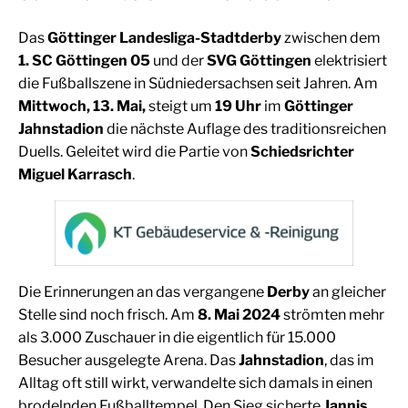
Das
Göttinger Landesliga-Stadtderby
zwischen dem
1. SC Göttingen 05
und der
SVG Göttingen
elektrisiert
die Fußballszene in Südniedersachsen seit Jahren. Am
Mittwoch, 13. Mai,
steigt um
19 Uhr
im
Göttinger
Jahnstadion
die nächste Auflage des traditionsreichen
Duells. Geleitet wird die Partie von
Schiedsrichter
Miguel Karrasch
.
Die Erinnerungen an das vergangene
Derby
an gleicher
Stelle sind noch frisch. Am
8. Mai 2024
strömten mehr
als 3.000 Zuschauer in die eigentlich für 15.000
Besucher ausgelegte Arena. Das
Jahnstadion
, das im
Alltag oft still wirkt, verwandelte sich damals in einen
brodelnden Fußballtempel. Den Sieg sicherte
Jannis