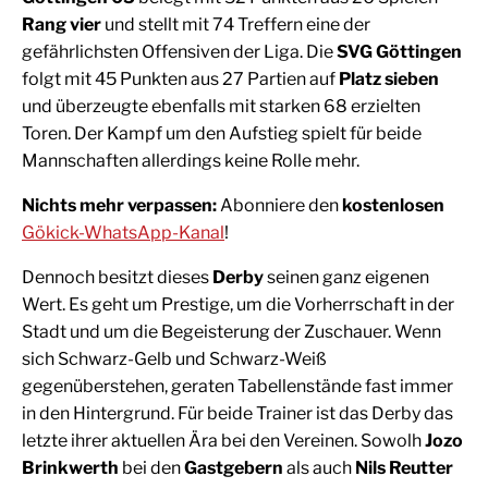
Rang vier
und stellt mit 74 Treffern eine der
gefährlichsten Offensiven der Liga. Die
SVG Göttingen
folgt mit 45 Punkten aus 27 Partien auf
Platz sieben
und überzeugte ebenfalls mit starken 68 erzielten
Toren. Der Kampf um den Aufstieg spielt für beide
Mannschaften allerdings keine Rolle mehr.
Nichts mehr verpassen:
Abonniere den
kostenlosen
Gökick-WhatsApp-Kanal
!
Dennoch besitzt dieses
Derby
seinen ganz eigenen
Wert. Es geht um Prestige, um die Vorherrschaft in der
Stadt und um die Begeisterung der Zuschauer. Wenn
sich Schwarz-Gelb und Schwarz-Weiß
gegenüberstehen, geraten Tabellenstände fast immer
in den Hintergrund. Für beide Trainer ist das Derby das
letzte ihrer aktuellen Ära bei den Vereinen. Sowolh
Jozo
Brinkwerth
bei den
Gastgebern
als auch
Nils Reutter