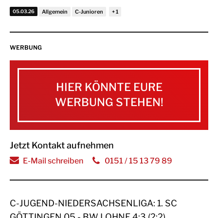
05.03.26
Allgemein
C-Junioren
WERBUNG
HIER KÖNNTE EURE
WERBUNG STEHEN!
Jetzt Kontakt aufnehmen
E-Mail schreiben
0151 / 15 13 79 89
C-JUGEND-NIEDERSACHSENLIGA: 1. SC
GÖTTINGEN 05 - BW LOHNE 4:3 (2:2)