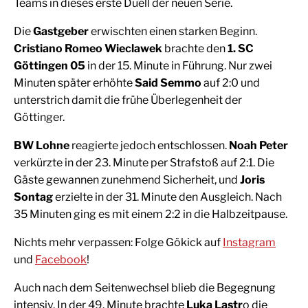
Teams in dieses erste Duell der neuen Serie.
Die
Gastgeber
erwischten einen starken Beginn.
Cristiano Romeo Wieclawek
brachte den
1. SC
Göttingen 05
in der 15. Minute in Führung. Nur zwei
Minuten später erhöhte
Said Semmo
auf 2:0 und
unterstrich damit die frühe Überlegenheit der
Göttinger.
BW Lohne
reagierte jedoch entschlossen.
Noah Peter
verkürzte in der 23. Minute per Strafstoß auf 2:1. Die
Gäste gewannen zunehmend Sicherheit, und
Joris
Sontag
erzielte in der 31. Minute den Ausgleich. Nach
35 Minuten ging es mit einem 2:2 in die Halbzeitpause.
Nichts mehr verpassen: Folge Gökick auf
Instagram
und
Facebook
!
Auch nach dem Seitenwechsel blieb die Begegnung
intensiv. In der 49. Minute brachte
Luka Lastr
o die