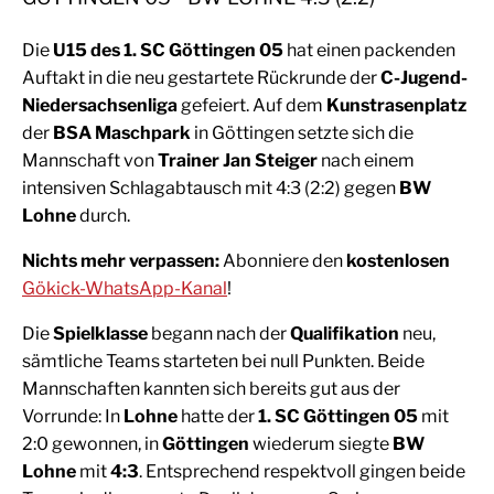
Die
U15 des 1. SC Göttingen 05
hat einen packenden
Auftakt in die neu gestartete Rückrunde der
C-Jugend-
Niedersachsenliga
gefeiert. Auf dem
Kunstrasenplatz
der
BSA Maschpark
in Göttingen setzte sich die
Mannschaft von
Trainer Jan Steiger
nach einem
intensiven Schlagabtausch mit 4:3 (2:2) gegen
BW
Lohne
durch.
Nichts mehr verpassen:
Abonniere den
kostenlosen
Gökick-WhatsApp-Kanal
!
Die
Spielklasse
begann nach der
Qualifikation
neu,
sämtliche Teams starteten bei null Punkten. Beide
Mannschaften kannten sich bereits gut aus der
Vorrunde: In
Lohne
hatte der
1. SC Göttingen 05
mit
2:0 gewonnen, in
Göttingen
wiederum siegte
BW
Lohne
mit
4:3
. Entsprechend respektvoll gingen beide