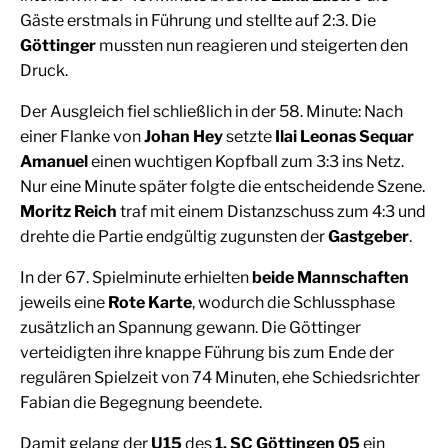
Gäste erstmals in Führung und stellte auf 2:3. Die
Göttinger
mussten nun reagieren und steigerten den
Druck.
Der Ausgleich fiel schließlich in der 58. Minute: Nach
einer Flanke von
Johan Hey
setzte
Ilai Leonas Sequar
Amanuel
einen wuchtigen Kopfball zum 3:3 ins Netz.
Nur eine Minute später folgte die entscheidende Szene.
Moritz Reich
traf mit einem Distanzschuss zum 4:3 und
drehte die Partie endgültig zugunsten der
Gastgeber
.
In der 67. Spielminute erhielten
beide Mannschaften
jeweils eine
Rote Karte
, wodurch die Schlussphase
zusätzlich an Spannung gewann. Die Göttinger
verteidigten ihre knappe Führung bis zum Ende der
regulären Spielzeit von 74 Minuten, ehe Schiedsrichter
Fabian die Begegnung beendete.
Damit gelang der
U15
des
1. SC Göttingen 05
ein