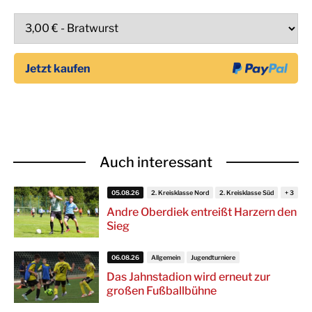
Auch interessant
05.08.26
2. Kreisklasse Nord
2. Kreisklasse Süd
Andre Oberdiek entreißt Harzern den
Sieg
06.08.26
Allgemein
Jugendturniere
Das Jahnstadion wird erneut zur
großen Fußballbühne