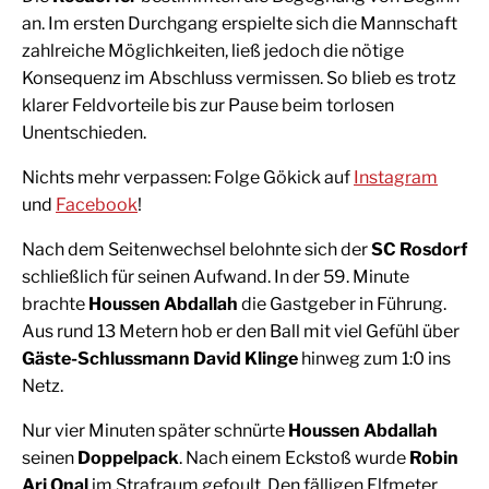
an. Im ersten Durchgang erspielte sich die Mannschaft
zahlreiche Möglichkeiten, ließ jedoch die nötige
Konsequenz im Abschluss vermissen. So blieb es trotz
klarer Feldvorteile bis zur Pause beim torlosen
Unentschieden.
Nichts mehr verpassen: Folge Gökick auf
Instagram
und
Facebook
!
Nach dem Seitenwechsel belohnte sich der
SC Rosdorf
schließlich für seinen Aufwand. In der 59. Minute
brachte
Houssen Abdallah
die Gastgeber in Führung.
Aus rund 13 Metern hob er den Ball mit viel Gefühl über
Gäste-Schlussmann David Klinge
hinweg zum 1:0 ins
Netz.
Nur vier Minuten später schnürte
Houssen Abdallah
seinen
Doppelpack
. Nach einem Eckstoß wurde
Robin
Ari Onal
im Strafraum gefoult. Den fälligen Elfmeter