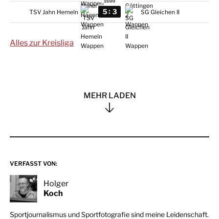
15:00
:
5
3
TSV Jahn Hemeln
SG Gleichen II
Alles zur Kreisliga
MEHR LADEN
VERFASST VON:
Holger
Koch
Sportjournalismus und Sportfotografie sind meine Leidenschaft.