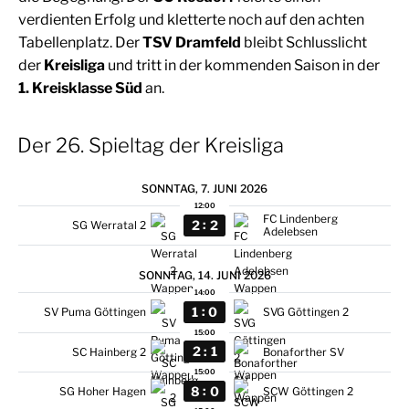
verdienten Erfolg und kletterte noch auf den achten
Tabellenplatz. Der
TSV Dramfeld
bleibt Schlusslicht
der
Kreisliga
und tritt in der kommenden Saison in der
1. Kreisklasse Süd
an.
Der 26. Spieltag der Kreisliga
SONNTAG, 7. JUNI 2026
12:00
FC Lindenberg
:
2
2
SG Werratal 2
Adelebsen
SONNTAG, 14. JUNI 2026
14:00
:
1
0
SV Puma Göttingen
SVG Göttingen 2
15:00
:
2
1
SC Hainberg 2
Bonaforther SV
15:00
:
8
0
SG Hoher Hagen
SCW Göttingen 2