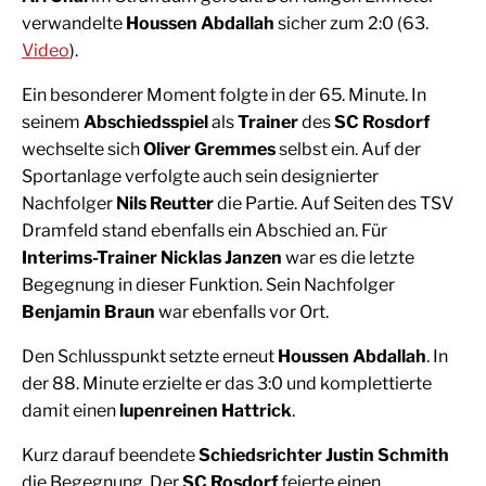
verwandelte
Houssen Abdallah
sicher zum 2:0 (63.
Video
).
Ein besonderer Moment folgte in der 65. Minute. In
seinem
Abschiedsspiel
als
Trainer
des
SC Rosdorf
wechselte sich
Oliver Gremmes
selbst ein. Auf der
Sportanlage verfolgte auch sein designierter
Nachfolger
Nils Reutter
die Partie. Auf Seiten des TSV
Dramfeld stand ebenfalls ein Abschied an. Für
Interims-Trainer Nicklas Janzen
war es die letzte
Begegnung in dieser Funktion. Sein Nachfolger
Benjamin Braun
war ebenfalls vor Ort.
Den Schlusspunkt setzte erneut
Houssen Abdallah
. In
der 88. Minute erzielte er das 3:0 und komplettierte
damit einen
lupenreinen Hattrick
.
Kurz darauf beendete
Schiedsrichter Justin Schmith
die Begegnung. Der
SC Rosdorf
feierte einen