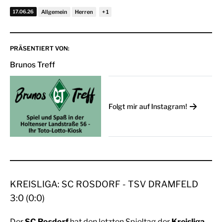
17.06.26
Allgemein
Herren
PRÄSENTIERT VON:
Brunos Treff
Folgt mir auf Instagram!
KREISLIGA: SC ROSDORF - TSV DRAMFELD
3:0 (0:0)
Der
SC Rosdorf
hat den letzten Spieltag der
Kreisliga