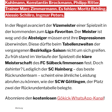
Kuhlmann, Konstantin Brockmann, Philipp Ritter,
Trainer Marc Zimmermann. Es fehlen: Moritz Rehling,
Alessio Schiliro, Ingmar Peters.
In der Regel avanciert der
Vizemeister
einer Spielzeit in
der kommenden zum
Liga-Favoriten
. Der
Meister
ist
weg und die
Absteiger
müssen erst ihre
Depressionen
überwinden. Diese dürfte beim
Tabellenzweiten
der
vergangenen
Bezirksliga-Saison
nicht um sich greifen.
Zu früh stand im Verlaufe der Spielzeit die
klare
Meisterschaft
des
FC Sülbeck/Immensen
fest. Doch
dahinter? Lediglich der
SC Hainberg
– das beste
Rückrundenteam – scheint eine ähnliche Leistung
abrufen zu können, wie der
SCW Göttingen
, der Platz
zwei der Rückrundentabelle belegte.
Abonniere den
kostenlosen
Gökick-WhatsApp-Kanal
!