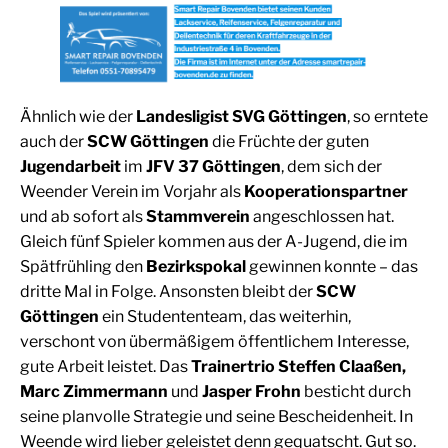
Ähnlich wie der
Landesligist SVG Göttingen
, so erntete
auch der
SCW Göttingen
die Früchte der guten
Jugendarbeit
im
JFV 37 Göttingen
, dem sich der
Weender Verein im Vorjahr als
Kooperationspartner
und ab sofort als
Stammverein
angeschlossen hat.
Gleich fünf Spieler kommen aus der A-Jugend, die im
Spätfrühling den
Bezirkspokal
gewinnen konnte – das
dritte Mal in Folge. Ansonsten bleibt der
SCW
Göttingen
ein Studententeam, das weiterhin,
verschont von übermäßigem öffentlichem Interesse,
gute Arbeit leistet. Das
Trainertrio Steffen Claaßen,
Marc Zimmermann
und
Jasper Frohn
besticht durch
seine planvolle Strategie und seine Bescheidenheit. In
Weende wird lieber geleistet denn gequatscht. Gut so.