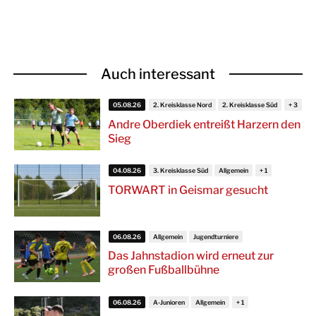
Auch interessant
05.08.26
2. Kreisklasse Nord
2. Kreisklasse Süd
Andre Oberdiek entreißt Harzern den
Sieg
04.08.26
3. Kreisklasse Süd
Allgemein
TORWART in Geismar gesucht
06.08.26
Allgemein
Jugendturniere
Das Jahnstadion wird erneut zur
großen Fußballbühne
06.08.26
A-Junioren
Allgemein