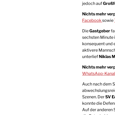
jedoch auf
Großf
Nichts mehr ver
Facebook
sowie
Die
Gastgeber
fa
sechsten Minute 
konsequent und er
aktivere Mannsch
unterlief
Niklas M
Nichts mehr ver
WhatsApp-Kana
Auch nach dem S
abwechslungsreic
Szenen. Der
SV E
konnte die Defen
Auf der anderen 