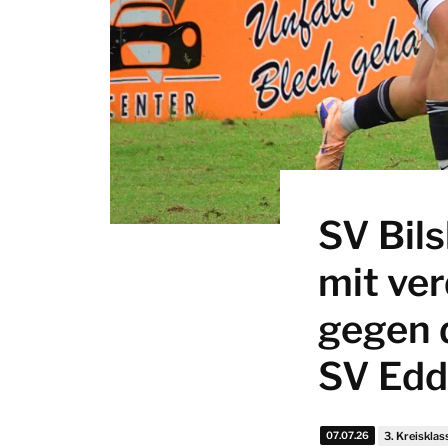
SV Bils
mit ve
gegen 
SV Edd
07.07.26
3. Kreisklas