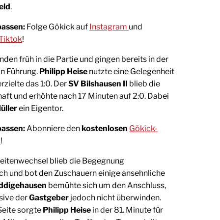
eld
.
passen:
Folge Gökick auf
Instagram
und
Tiktok
!
nden früh in die Partie und gingen bereits in der
in Führung.
Philipp Heise
nutzte eine Gelegenheit
zielte das 1:0. Der
SV Bilshausen II
blieb die
aft und erhöhte nach 17 Minuten auf 2:0. Dabei
üller
ein Eigentor.
passen:
Abonniere den
kostenlosen
Gökick-
l
!
eitenwechsel blieb die Begegnung
h und bot den Zuschauern einige ansehnliche
ddigehausen
bemühte sich um den Anschluss,
sive der
Gastgeber
jedoch nicht überwinden.
Seite sorgte
Philipp Heise
in der 81. Minute für