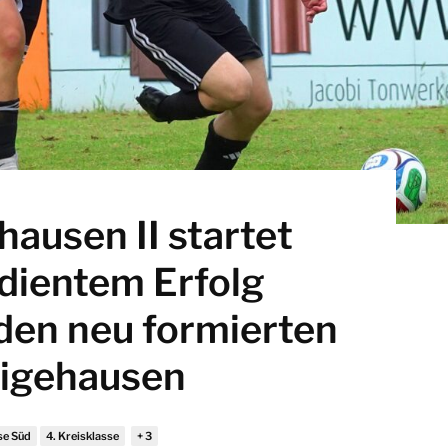
hausen II startet
rdientem Erfolg
den neu formierten
igehausen
se Süd
4. Kreisklasse