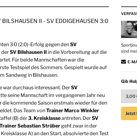
VERFAS
 BILSHAUSEN II - SV EDDIGEHAUSEN 3:0
nten 3:0 (2:0)-Erfolg gegen den
SV
Sportjou
sind mei
t der
SV Bilshausen II
in die Vorbereitung auf die
artet. Für beide Mannschaften war die
E-M
ste Testspiel des Sommers. Gespielt wurde auf
m Sandweg in Bilshausen.
Gib Hol
 war durchaus interessant. Der
SV
tte seine Mannschaft im vergangenen Jahr neu
r die kommende Saison erstmals wieder für den
eldet. Das Team von
Trainer Marco Winkler
affel (B) der
3. Kreisklasse
antreten. Der
SV
Trainer Sebastian Strüber
geht zwar in der
. Kreisklasse A) an den Start, absolvierte den Test