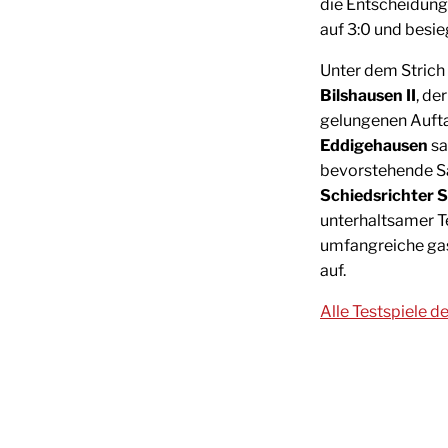
die Entscheidung.
auf 3:0 und besi
Unter dem Strich 
Bilshausen II
, de
gelungenen Aufta
Eddigehausen
sa
bevorstehende Sa
Schiedsrichter 
unterhaltsamer Te
umfangreiche ga
auf.
Alle Testspiele d