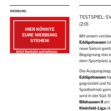
WERBUNG
TESTSPIEL: SV
(2:0)
HIER KÖNNTE
EURE WERBUNG
Mit einem verdie
STEHEN!
Eddigehausen
is
neue Saison gest
Jetzt Kontakt aufnehmen
Begegnung das er
E-Mail schreiben
dem Sportplatz a
0151 / 15 13 79 89
Die Ausgangslage
Eddigehausen
ha
gegründet und fü
Spielbetrieb gem
wird in der Süd-St
Bilshausen II
um
Kleinfeld-Liga
(4