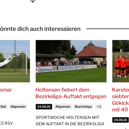
önnte dich auch interessieren
ismar
Holtensen fiebert dem
Karst
Bezirksliga-Auftakt entgegen
siebten
Gökick
 Süd
Allgemein
Allgemein
Bezirksliga
04.08.26
mit 40
SPORTWOCHE HOLTENSEN MIT
04.08.26
ES RSV
DEM AUFTAKT IN DIE BEZIRKSLIGA