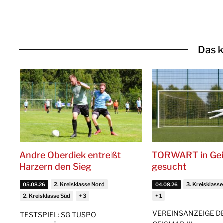
Das k
Andre Oberdiek entreißt
TORWART in Ge
Harzern den Sieg
gesucht
2. Kreisklasse Nord
3. Kreisklasse
05.08.26
04.08.26
2. Kreisklasse Süd
VEREINSANZEIGE D
TESTSPIEL: SG TUSPO