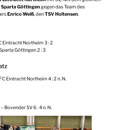
n
Sparta Göttingen
gegen das Team des
ners
Enrico Weiß
, den
TSV Holtensen
.
 Eintracht Northeim 3 : 2
parta Göttingen 2 : 3
atz
C Eintracht Northeim 4 : 2 n. N.
– Bovender SV 6 : 4 n. N.