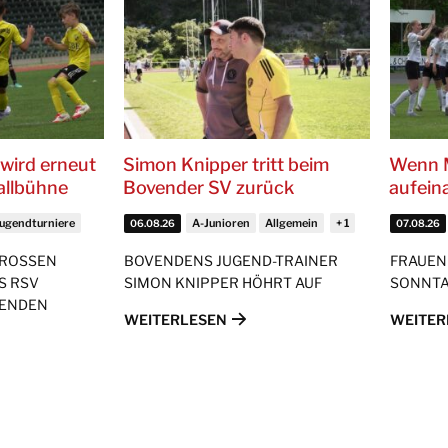
wird erneut
Simon Knipper tritt beim
Wenn 
allbühne
Bovender SV zurück
aufein
Jugendturniere
A-Junioren
Allgemein
06.08.26
07.08.26
GROSSEN
BOVENDENS JUGEND-TRAINER
FRAUEN
S RSV
SIMON KNIPPER HÖHRT AUF
SONNTA
MENDEN
WEITERLESEN
WEITER