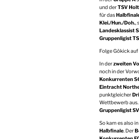
und der
TSV Hol
für das
Halbfinal
Klei./Hun./Doh.
,
Landesklassist 
Gruppenligist T
Folge Gökick auf
In der
zweiten V
noch in der Vorw
Konkurrenten S
Eintracht North
punktgleicher
Dr
Wettbewerb aus.
Gruppenligist S
So kam es also i
Halbfinale
. Der
B
Konkurrenten FC