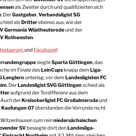
tensen
als Zweiter durch und qualifizierten sich
e
. Der
Gastgeber
,
Verbandsligist SG
 schied als
Dritter
ebenso aus, wie der
SV Germania Wüstheuterode
und der
SV Rothwesten
.
Instagram
und
Facebook
!
orrundengruppe
siegte
Sparta Göttingen
, das
oche im Finale des
LeinCups
knapp dem
Liga-
G Lenglern
unterlag, vor dem
Landesligisten FC
eim
. Der
Landesligist SVG Göttingen
schied als
itter
aufgrund der Tordifferenz aus dem
 Auch der
Kreisoberligist FC Großalmerode
und
V Kaufungen 07
überstanden die Vorrunde nicht.
n Witzenhausen zum rein
niedersächsischen
ovender SV
besiegte dort den
Landesliga-
 Eintracht Northeim
mit 3:2. Mit dem gleichen