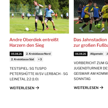
Andre Oberdiek entreißt
Das Jahnstadion 
Harzern den Sieg
zur großen Fußb
2. Kreisklasse Nord
Allgemein
05.08.26
06.08.26
2. Kreisklasse Süd
VORBERICHT ZUM 
JUGENDTURNIER DE
TESTSPIEL: SG TUSPO
GEISMAR AM KOM
PETERSHÜTTE III/SV LERBACH - SG
SONNTAG
LEINETAL 2:2 (1:0)
WEITERLESEN
WEITERLESEN