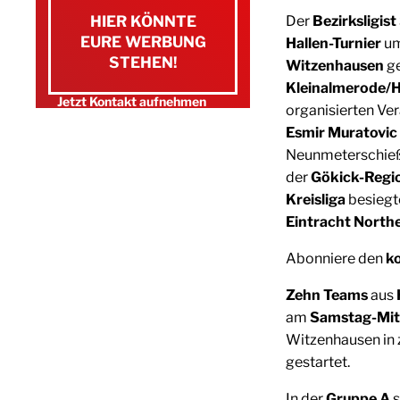
HIER KÖNNTE
Der
Bezirksligis
EURE WERBUNG
Hallen-Turnier
um
STEHEN!
Witzenhausen
g
Kleinalmerode/
Jetzt Kontakt aufnehmen
organisierten Ve
E-Mail schreiben
Esmir Muratovic
Neunmeterschie
0151 / 15 13 79 89
der
Gökick-Regi
Kreisliga
besiegt
Eintracht North
Abonniere den
k
Zehn Teams
aus
am
Samstag-Mit
Witzenhausen in 
gestartet.
In der
Gruppe A
s