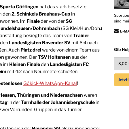
t Sparta Göttingen
hat das stark besetzte
 den
2. Schinkels Brauhaus-Cup
in
Sportjou
ewonnen. Im
Finale
der von der
SG
sind mei
Hundelshausen/Dohrenbach
(SG Klei./Hun./Doh.)
E-M
ranstaltung besiegte das Team von
Trainer
den
Landesligisten Bovender SV
mit 6:4 nach
Gib Hol
ßen. Auch
Platz drei
wurde von einem Team aus
on
gewonnen. Der
TSV Holtensen
aus der
e im
Kleinen Finale
den
Landesligisten FC
eim
mit 4:2 nach Neunmeterschießen.
ostenlosen
Gökick-WhatsApp-Kanal
!
Hessen, Thüringen und Niedersachsen
waren
tag
in der
Turnhalle der Johannisbergschule
in
zwei Vorrunden-Gruppen in das Turnier
etzten sich der
Bovender SV
als Gruppensieger