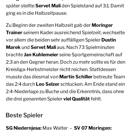
später stellte
Servet Mali
den Spielstand auf 3:1. Damit
ging es in die Halbzeitpause.
Zu Beginn der zweiten Halbzeit gab der
Moringer
Trainer
seinem Kader ausreichend Spielzeit, wechselte
vor allem die beiden sehr auffälligen Spieler
Dustin
Marek
und
Servet Mali
aus. Nach 73 Spielminuten
brachte
Jan Kuhlemeier
seine Sportgemeinschaft auf
2:3 an den Gegner heran. Doch zu mehr sollte es für den
Kreisliga-Herbstmeister nicht reichen. Stattdessen
musste das diesmal von
Martin Schiller
betreute Team
das 2:4 durch
Leo Selzer
schlucken. Am Ende stand ein
2:4-Niederlage zu Buche und die Erkenntnis, dass ohne
die drei genannten Spieler
viel Qualität
fehlt.
Beste Spieler
SG Niedernjesa:
Max Walter –
SV 07 Moringen: