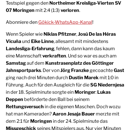
Testspiel gegen den
Northeimer Kreisliga-Vierten SV
07 Moringen
mit 2:4 (1:3)
verloren
.
Abonniere den
Gökick-WhatsApp-Kanal
!
Wenn Spieler wie
Niklas Pfitzner
,
Josú De las Héras
Vicuña
und
Eike Linne
, allesamt mit mindestens
Landesliga-Erfahrung
, fehlen, dann kann das kaum
eine Mannschaft
verkraften
. Und so war es auch am
Samstag
auf dem
Kunstrasenplatz des Göttinger
Jahnsportparks
. Der von
Jörg Franzke
gecoachte
Gast
ging nach drei Minuten durch
Dustin Marek
mit 1:0 in
Führung. Auch für den Ausgleich für die
SG Niedernjesa
in der 18. Spielminute sorgte ein
Moringer
:
Lukas
Deppen
beförderte den Ball bei seinem
Rettungsversuch
in die eigenen Maschen. Doch wozu
hat man Kameraden?
Aaron Jesaja Bauer
merzte mit
dem 2:1 für
Moringen
in der 24. Spielminute das
Missgeschick
seines Mitspielers aus. Nur vier Minuten