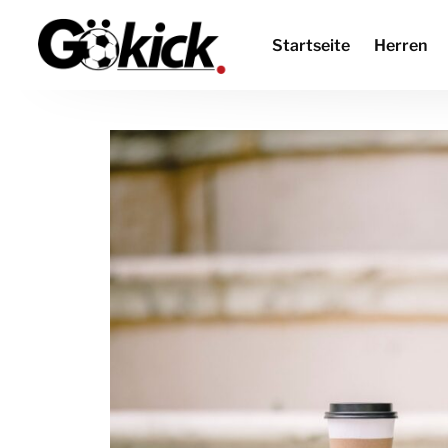
Startseite
Herren