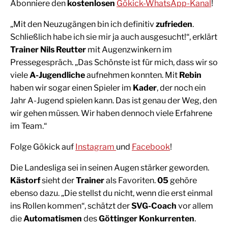
Abonniere den
kostenlosen
Gökick-WhatsApp-Kanal
!
„Mit den Neuzugängen bin ich definitiv
zufrieden
.
Schließlich habe ich sie mir ja auch ausgesucht!“, erklärt
Trainer Nils Reutter
mit Augenzwinkern im
Pressegespräch. „Das Schönste ist für mich, dass wir so
viele
A-Jugendliche
aufnehmen konnten. Mit
Rebin
haben wir sogar einen Spieler im
Kader
, der noch ein
Jahr A-Jugend spielen kann. Das ist genau der Weg, den
wir gehen müssen. Wir haben dennoch viele Erfahrene
im Team.“
Folge Gökick auf
Instagram
und
Facebook
!
Die Landesliga sei in seinen Augen stärker geworden.
Kästorf
sieht der
Trainer
als Favoriten.
05
gehöre
ebenso dazu. „Die stellst du nicht, wenn die erst einmal
ins Rollen kommen“, schätzt der
SVG-Coach
vor allem
die
Automatismen
des
Göttinger Konkurrenten
.