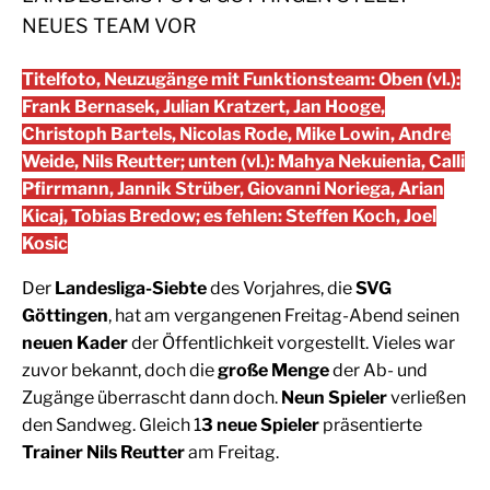
NEUES TEAM VOR
Titelfoto, Neuzugänge mit Funktionsteam: Oben (vl.):
Frank Bernasek, Julian Kratzert, Jan Hooge,
Christoph Bartels, Nicolas Rode, Mike Lowin, Andre
Weide, Nils Reutter; unten (vl.): Mahya Nekuienia, Calli
Pfirrmann, Jannik Strüber, Giovanni Noriega, Arian
Kicaj, Tobias Bredow; es fehlen: Steffen Koch, Joel
Kosic
Der
Landesliga-Siebte
des Vorjahres, die
SVG
Göttingen
, hat am vergangenen Freitag-Abend seinen
neuen Kader
der Öffentlichkeit vorgestellt. Vieles war
zuvor bekannt, doch die
große Menge
der Ab- und
Zugänge überrascht dann doch.
Neun Spieler
verließen
den Sandweg. Gleich 1
3 neue Spieler
präsentierte
Trainer Nils Reutter
am Freitag.