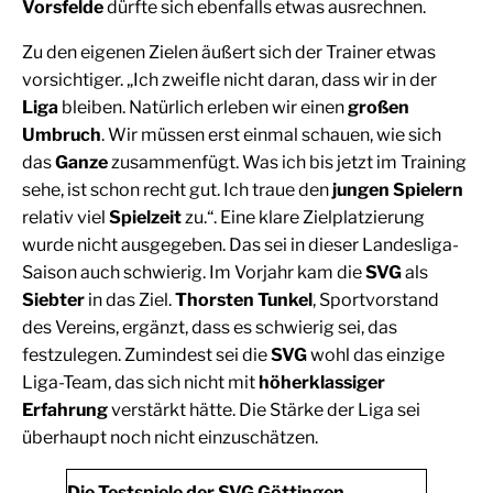
Vorsfelde
dürfte sich ebenfalls etwas ausrechnen.
Zu den eigenen Zielen äußert sich der Trainer etwas
vorsichtiger. „Ich zweifle nicht daran, dass wir in der
Liga
bleiben. Natürlich erleben wir einen
großen
Umbruch
. Wir müssen erst einmal schauen, wie sich
das
Ganze
zusammenfügt. Was ich bis jetzt im Training
sehe, ist schon recht gut. Ich traue den
jungen Spielern
relativ viel
Spielzeit
zu.“. Eine klare Zielplatzierung
wurde nicht ausgegeben. Das sei in dieser Landesliga-
Saison auch schwierig. Im Vorjahr kam die
SVG
als
Siebter
in das Ziel.
Thorsten Tunkel
, Sportvorstand
des Vereins, ergänzt, dass es schwierig sei, das
festzulegen. Zumindest sei die
SVG
wohl das einzige
Liga-Team, das sich nicht mit
höherklassiger
Erfahrung
verstärkt hätte. Die Stärke der Liga sei
überhaupt noch nicht einzuschätzen.
Die Testspiele der SVG Göttingen