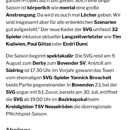
ganzen Projekt auch Zeit geben. Solch eine lange
Saison ist
körperlich
wie
mental
eine große
Anstrengung
. Da wird es auch mal
Löcher
geben. Wir
sind insgesamt aber für alle erdenklichen
Szenarien
gut aufgestellt.“ Der neue Kader der
SVG
umfasst
32
Spieler
inklusive aktueller
Langzeitverletzter
wie
Tim
Kudwien, Paul Götze
oder
Endri Dumi
.
Die Saison beginnt
spektakulär
: Die SVG reist am 9.
August zum
Derby
zum
Bovender SV
. Anstoß am
Südring
ist 17.30 Uhr. Im Vorjahr gewann das Team
vom ehemaligen
SVG-Spieler Yannick Broscheit
beide Partie gegeneinander. In
Bovenden
2:1, bei der
SVG
sogar mit 5:1. Zuvor, bereits am 30. Juli, eröffnet
die
SVG
ab 19:00 Uhr im
Bezirkspokal
beim
Kreisligisten TSV Nesselröden
die überregionale
Pflichtspiel-Saison.