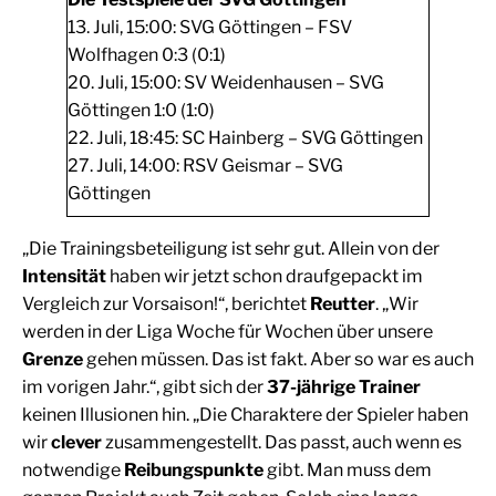
13. Juli, 15:00: SVG Göttingen – FSV
Wolfhagen 0:3 (0:1)
20. Juli, 15:00: SV Weidenhausen – SVG
Göttingen 1:0 (1:0)
22. Juli, 18:45: SC Hainberg – SVG Göttingen
27. Juli, 14:00: RSV Geismar – SVG
Göttingen
„Die Trainingsbeteiligung ist sehr gut. Allein von der
Intensität
haben wir jetzt schon draufgepackt im
Vergleich zur Vorsaison!“, berichtet
Reutter
. „Wir
werden in der Liga Woche für Wochen über unsere
Grenze
gehen müssen. Das ist fakt. Aber so war es auch
im vorigen Jahr.“, gibt sich der
37-jährige Trainer
keinen Illusionen hin. „Die Charaktere der Spieler haben
wir
clever
zusammengestellt. Das passt, auch wenn es
notwendige
Reibungspunkte
gibt. Man muss dem