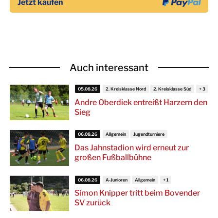
Auch interessant
05.08.26
2. Kreisklasse Nord
2. Kreisklasse Süd
Andre Oberdiek entreißt Harzern den
Sieg
06.08.26
Allgemein
Jugendturniere
Das Jahnstadion wird erneut zur
großen Fußballbühne
06.08.26
A-Junioren
Allgemein
Simon Knipper tritt beim Bovender
SV zurück