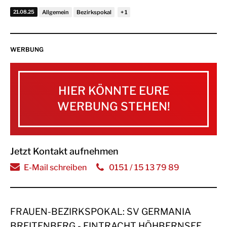
21.08.25
Allgemein
Bezirkspokal
WERBUNG
HIER KÖNNTE EURE
WERBUNG STEHEN!
Jetzt Kontakt aufnehmen
E-Mail schreiben
0151 / 15 13 79 89
FRAUEN-BEZIRKSPOKAL: SV GERMANIA
BREITENBERG - EINTRACHT HÖHBERNSEE