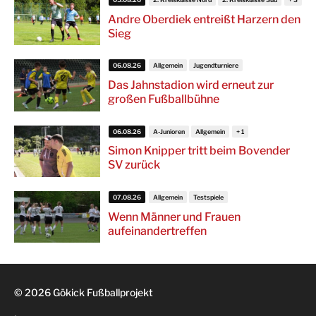
Andre Oberdiek entreißt Harzern den
Sieg
06.08.26
Allgemein
Jugendturniere
Das Jahnstadion wird erneut zur
großen Fußballbühne
06.08.26
A-Junioren
Allgemein
Simon Knipper tritt beim Bovender
SV zurück
07.08.26
Allgemein
Testspiele
Wenn Männer und Frauen
aufeinandertreffen
© 2026 Gökick Fußballprojekt