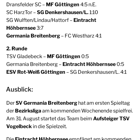
Dransfelder SC –
MF Göttingen
4:5 n.E.
SC HarzTor –
SG Denkershausen/L.
1:10
SG Wulften/Lindau/Hattorf –
Eintracht
Höhbernsee
3:7
Germania Breitenberg
– FC Westharz 4:1
2. Runde
TSV Gladebeck –
MF Göttingen
0:5
Germania Breitenberg –
Eintracht Höhbernsee
0:5
ESV Rot-Weiß Göttingen
– SG Denkershausen/L. 4:1
Ausblick:
Der
SV Germania Breitenberg
hat am ersten Spieltag
der
Bezirksliga
am kommenden Wochenende spielfrei.
Am 31. August startet das Team beim
Aufsteiger TSV
Vogelbeck
in die Spielzeit.
Die
Eintracht Höhbernsee
empfängt am kommenden