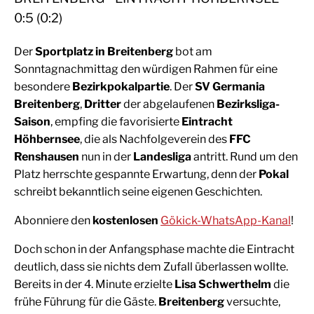
0:5 (0:2)
Der
Sportplatz in Breitenberg
bot am
Sonntagnachmittag den würdigen Rahmen für eine
besondere
Bezirkpokalpartie
. Der
SV Germania
Breitenberg
,
Dritter
der abgelaufenen
Bezirksliga-
Saison
, empfing die favorisierte
Eintracht
Höhbernsee
, die als Nachfolgeverein des
FFC
Renshausen
nun in der
Landesliga
antritt. Rund um den
Platz herrschte gespannte Erwartung, denn der
Pokal
schreibt bekanntlich seine eigenen Geschichten.
Abonniere den
kostenlosen
Gökick-WhatsApp-Kanal
!
Doch schon in der Anfangsphase machte die Eintracht
deutlich, dass sie nichts dem Zufall überlassen wollte.
Bereits in der 4. Minute erzielte
Lisa Schwerthelm
die
frühe Führung für die Gäste.
Breitenberg
versuchte,