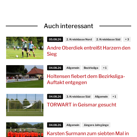
Auch interessant
05.08.26
2. Kreisklasse Nord
2. Kreisklasse Süd
Andre Oberdiek entreißt Harzern den
Sieg
04.08.26
Allgemein
Bezirksliga
Holtensen fiebert dem Bezirksliga-
Auftakt entgegen
04.08.26
3. Kreisklasse Süd
Allgemein
TORWART in Geismar gesucht
04.08.26
Allgemein
Jüngere Jahrgänge
Karsten Surmann zum siebten Mal in