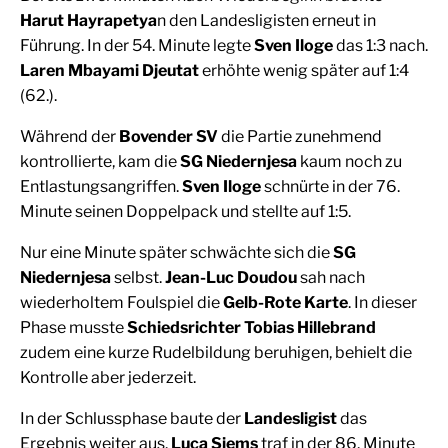
Harut Hayrapetya
n den Landesligisten erneut in
Führung. In der 54. Minute legte
Sven Iloge
das 1:3 nach.
Laren Mbayami Djeutat
erhöhte wenig später auf 1:4
(62.).
Während der
Bovender SV
die Partie zunehmend
kontrollierte, kam die
SG Niedernjesa
kaum noch zu
Entlastungsangriffen.
Sven Iloge
schnürte in der 76.
Minute seinen Doppelpack und stellte auf 1:5.
Nur eine Minute später schwächte sich die
SG
Niedernjesa
selbst.
Jean-Luc Doudou
sah nach
wiederholtem Foulspiel die
Gelb-Rote Karte
. In dieser
Phase musste
Schiedsrichter Tobias Hillebrand
zudem eine kurze Rudelbildung beruhigen, behielt die
Kontrolle aber jederzeit.
In der Schlussphase baute der
Landesligist
das
Ergebnis weiter aus.
Luca Siems
traf in der 86. Minute