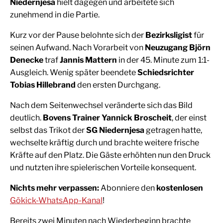
Niedernjesa
hielt dagegen und arbeitete sich
zunehmend in die Partie.
Kurz vor der Pause belohnte sich der
Bezirksligist
für
seinen Aufwand. Nach Vorarbeit von
Neuzugang Björn
Denecke
traf
Jannis Mattern
in der 45. Minute zum 1:1-
Ausgleich. Wenig später beendete
Schiedsrichter
Tobias Hillebrand
den ersten Durchgang.
Nach dem Seitenwechsel veränderte sich das Bild
deutlich.
Bovens Trainer Yannick Broscheit
, der einst
selbst das Trikot der
SG Niedernjesa
getragen hatte,
wechselte kräftig durch und brachte weitere frische
Kräfte auf den Platz. Die Gäste erhöhten nun den Druck
und nutzten ihre spielerischen Vorteile konsequent.
Nichts mehr verpassen:
Abonniere den
kostenlosen
Gökick-WhatsApp-Kanal
!
Bereits zwei Minuten nach Wiederbeginn brachte