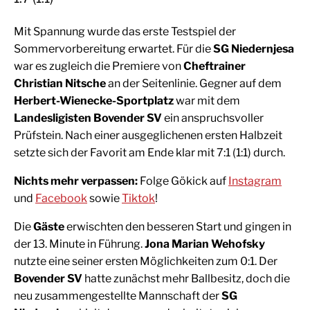
Mit Spannung wurde das erste Testspiel der
Sommervorbereitung erwartet. Für die
SG Niedernjesa
war es zugleich die Premiere von
Cheftrainer
Christian Nitsche
an der Seitenlinie. Gegner auf dem
Herbert-Wienecke-Sportplatz
war mit dem
Landesligisten Bovender SV
ein anspruchsvoller
Prüfstein. Nach einer ausgeglichenen ersten Halbzeit
setzte sich der Favorit am Ende klar mit 7:1 (1:1) durch.
Nichts mehr verpassen:
Folge Gökick auf
Instagram
und
Facebook
sowie
Tiktok
!
Die
Gäste
erwischten den besseren Start und gingen in
der 13. Minute in Führung.
Jona Marian Wehofsky
nutzte eine seiner ersten Möglichkeiten zum 0:1. Der
Bovender SV
hatte zunächst mehr Ballbesitz, doch die
neu zusammengestellte Mannschaft der
SG