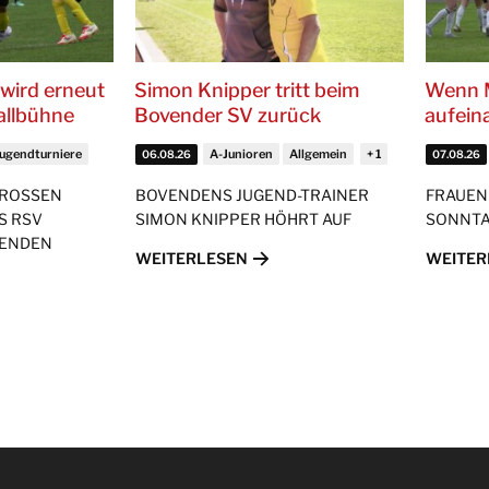
wird erneut
Simon Knipper tritt beim
Wenn 
allbühne
Bovender SV zurück
aufein
Jugendturniere
A-Junioren
Allgemein
06.08.26
07.08.26
GROSSEN
BOVENDENS JUGEND-TRAINER
FRAUEN
S RSV
SIMON KNIPPER HÖHRT AUF
SONNTA
MENDEN
WEITERLESEN
WEITER