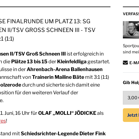
VERFAS
SE FINALRUNDE UM PLATZ 13: SG
 II/TSV GROSS SCHNEEN III - TSV
(1:1)
Sportjou
sind mei
sen II/TSV Groß Schneen III
ist erfolgreich in
m die
Plätze 13 bis 15
der
Kleinfeldliga
gestartet.
E-M
lisse in der
Ahrenbach-Arena
Ballenhausen
Mannschaft von
Trainerin Mailine Bäte
mit 3:1 (1:1)
Gib Hol
olzerode
durch und sicherte sich damit eine
ition für den weiteren Verlauf der
e.
 Juni, 16 Uhr für
OLAF „MOLLI“ JÖDICKE
als
res
!
stand mit
Schiedsrichter-Legende Dieter Fink