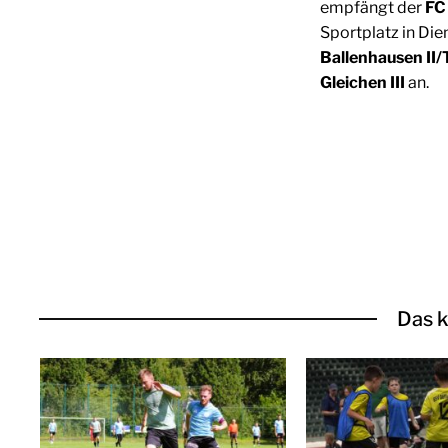
empfängt der
FC 
Sportplatz in Die
Ballenhausen II
Gleichen III
an.
Das k