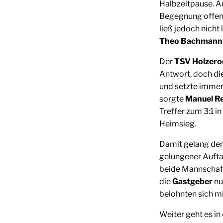
Halbzeitpause. A
Begegnung offen
ließ jedoch nicht
Theo Bachmann
Der
TSV Holzero
Antwort, doch di
und setzte immer
sorgte
Manuel R
Treffer zum 3:1 i
Heimsieg.
Damit gelang de
gelungener Aufta
beide Mannschaft
die
Gastgeber
nu
belohnten sich mi
Weiter geht es 