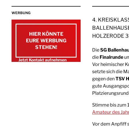
WERBUNG
4. KREISKLAS
BALLENHAUSEN
HIER KÖNNTE
HOLZERODE 3:1 
EURE WERBUNG
STEHEN!
Die
SG Ballenhau
die
Finalrunde
u
Jetzt Kontakt aufnehmen
Vor heimischer Ku
E-Mail schreiben
setzte sich die 
0151 / 15 13 79 89
gegen den
TSV H
gute Ausgangspos
Platzierungsrund
Stimme bis zum 11.
Amateur des Jah
Vor dem Anpfiff 