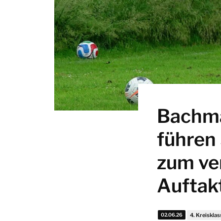
Bachma
führen
zum ve
Auftak
02.06.26
4. Kreisklas