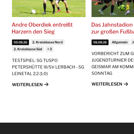
Andre Oberdiek entreißt
Das Jahnstadion 
Harzern den Sieg
zur großen Fußb
2. Kreisklasse Nord
Allgemein
05.08.26
06.08.26
2. Kreisklasse Süd
VORBERICHT ZUM 
JUGENDTURNIER DE
TESTSPIEL: SG TUSPO
GEISMAR AM KOM
PETERSHÜTTE III/SV LERBACH - SG
SONNTAG
LEINETAL 2:2 (1:0)
WEITERLESEN
WEITERLESEN