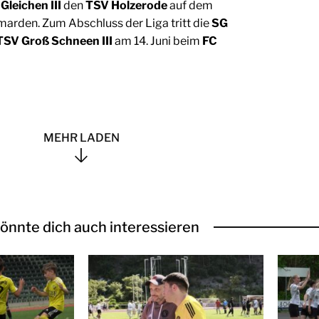
Gleichen III
den
TSV Holzerode
auf dem
marden. Zum Abschluss der Liga tritt die
SG
/TSV Groß Schneen III
am 14. Juni beim
FC
MEHR LADEN
önnte dich auch interessieren