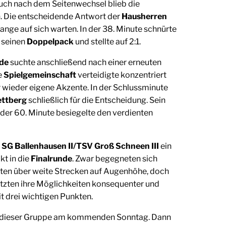
uch nach dem Seitenwechsel blieb die
. Die entscheidende Antwort der
Hausherren
 lange auf sich warten. In der 38. Minute schnürte
seinen
Doppelpack
und stellte auf 2:1.
de
suchte anschließend nach einer erneuten
e
Spielgemeinschaft
verteidigte konzentriert
 wieder eigene Akzente. In der Schlussminute
ettberg
schließlich für die Entscheidung. Sein
n der 60. Minute besiegelte den verdienten
r
SG Ballenhausen II/TSV Groß Schneen III
ein
kt in die
Finalrunde
. Zwar begegneten sich
en über weite Strecken auf Augenhöhe, doch
tzten ihre Möglichkeiten konsequenter und
t drei wichtigen Punkten.
in dieser Gruppe am kommenden Sonntag. Dann