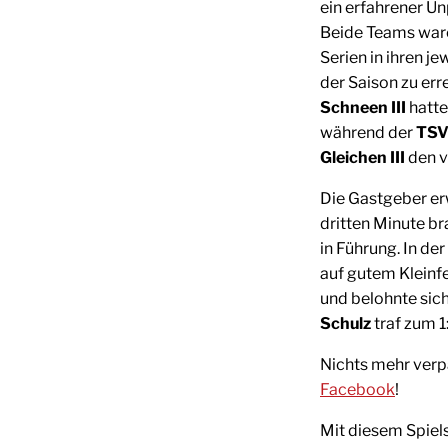
ein erfahrener Unp
Beide Teams ware
Serien in ihren j
der Saison zu err
Schneen III
hatte
während der
TSV
Gleichen III
den v
Die Gastgeber erw
dritten Minute b
in Führung. In de
auf gutem Kleinf
und belohnte sich
Schulz
traf zum 1:
Nichts mehr verp
Facebook
!
Mit diesem Spiels