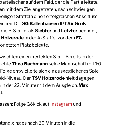
arteiischer auf dem Feld, der die Partie leitete.
n mit dem Ziel angetreten, nach schwierigen
eweiligen Staffeln einen erfolgreichen Abschluss
eichen. Die
SG Ballenhausen II/TSV Groß
 die B-Staffel als
Siebter
und
Letzter
beendet,
 Holzerode
in der A-Staffel vor dem
FC
orletzten Platz belegte.
ischten einen perfekten Start. Bereits in der
rachte
Theo Bachmann
seine Mannschaft mit 1:0
r Folge entwickelte sich ein ausgeglichenes Spiel
eld-Niveau. Der
TSV Holzerode
hielt dagegen
 in der 22. Minute mit dem Ausgleich.
Max
1.
assen: Folge Gökick auf
Instagram
und
tand ging es nach 30 Minuten in die