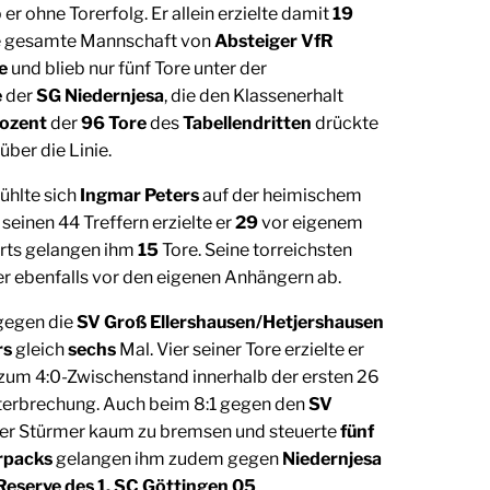
 er ohne Torerfolg. Er allein erzielte damit
19
e gesamte Mannschaft von
Absteiger VfR
e
und blieb nur fünf Tore unter der
e
der
SG Niedernjesa
, die den Klassenerhalt
rozent
der
96 Tore
des
Tabellendritten
drückte
über die Linie.
ühlte sich
Ingmar Peters
auf der heimischem
seinen 44 Treffern erzielte er
29
vor eigenem
rts gelangen ihm
15
Tore. Seine torreichsten
e er ebenfalls vor den eigenen Anhängern ab.
gegen die
SV Groß Ellershausen/Hetjershausen
rs
gleich
sechs
Mal. Vier seiner Tore erzielte er
s zum 4:0-Zwischenstand innerhalb der ersten 26
terbrechung. Auch beim 8:1 gegen den
SV
er Stürmer kaum zu bremsen und steuerte
fünf
rpacks
gelangen ihm zudem gegen
Niedernjesa
Reserve des 1. SC Göttingen 05
.