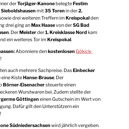
nner der
Torjäger-Kanone
belegte
Festim
 Sieboldshausen
mit
35 Toren
in der
2.
sowie drei weiteren Treffern im
Kreispokal
den
ng drei ging an
Max Haase
von der
SG Bad
usen
. Der
Meister
der
1. Kreisklasse Nord
kam
nd ein weiteres Tor im
Kreispokal
.
passen:
Abonniere den
kostenlosen
Gökick-
l
!
ten auch mehrere Sachpreise. Das
Einbecker
e eine Kiste
Hanse-Brause
. Der
eb
Börner-Eisenacher
steuerte einen
leckeren Wurstwaren bei. Zudem stellte der
urgerme Göttingen
einen Gutschein im Wert von
gung. Dafür gilt den Unterstützern ein
!
none Südniedersachsen
wird jährlich vergeben.