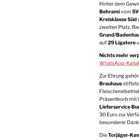
Hinter dem Gewi
Behrami
vom
SV
Kreisklasse Süd
zweiten Platz. Ra
Grund/Badenha
auf
29 Ligatore
u
Nichts mehr ver
WhatsApp-Kana
Zur Ehrung gehör
Brauhaus
stiftet
Fleischereibetri
Präsentkorb mit 
Lieferservice B
30 Euro zur Verfü
besonderer Dank
Die
Torjäger-Ka