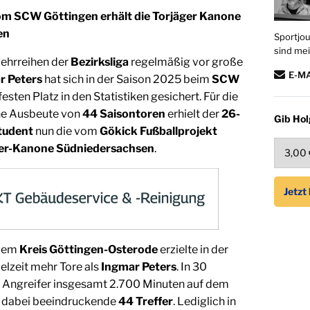
om SCW Göttingen erhält die Torjäger Kanone
en
Sportjou
sind mei
wehrreihen der
Bezirksliga
regelmäßig vor große
E-M
r Peters
hat sich in der Saison 2025 beim
SCW
festen Platz in den Statistiken gesichert. Für die
e Ausbeute von
44 Saisontoren
erhielt der
26-
Gib Hol
tudent
nun die vom
Gökick Fußballprojekt
er-Kanone Südniedersachsen
.
 dem
Kreis Göttingen-Osterode
erzielte in der
lzeit mehr Tore als
Ingmar Peters
. In 30
r Angreifer insgesamt 2.700 Minuten auf dem
te dabei beeindruckende
44 Treffer
. Lediglich in