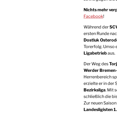
Nichts mehr ver
Facebook
!
Während der
SCW
ersten Runde nac
Dostluk Osterod
Torerfolg. Umso e
Ligabetrieb
aus.
Der Weg des
Tor
Werder Bremen
Herrenbereich sp
erzielte er in der
Bezirksliga
. Mit
schließlich die bi
Zur neuen Saison 
Landesligisten 1