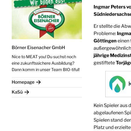
Ingmar Peters v
Südniedersachs
Er stellte die Ab
Probleme:
Ingma
Göttingen
einen 
Börner Eisenacher GmbH
außergewöhnlich
jährige Medizins
Nice to MEAT you! Du suchst noch
gestiftete
Torjäg
eine zukunftssichere Ausbildung?
Dann komm in unser Team BIO-tiful!
Homepage
KaSü
Kein Spieler aus
abgelaufenen Spie
Spielen stand de
Platz und erziel