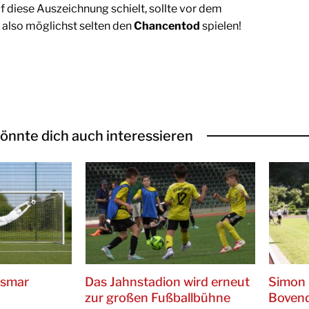
f diese Auszeichnung schielt, sollte vor dem
 also möglichst selten den
Chancentod
spielen!
önnte dich auch interessieren
ismar
Das Jahnstadion wird erneut
Simon 
zur großen Fußballbühne
Bovend