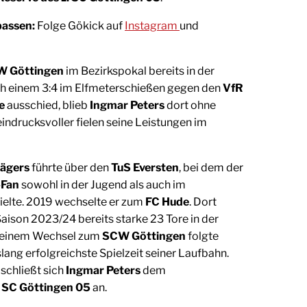
passen:
Folge Gökick auf
Instagram
und
 Göttingen
im Bezirkspokal bereits in der
h einem 3:4 im Elfmeterschießen gegen den
VfR
e
ausschied, blieb
Ingmar Peters
dort ohne
indrucksvoller fielen seine Leistungen im
jägers
führte über den
TuS Eversten
, bei dem der
-Fan
sowohl in der Jugend als auch im
ielte. 2019 wechselte er zum
FC Hude
. Dort
 Saison 2023/24 bereits starke 23 Tore in der
 seinem Wechsel zum
SCW Göttingen
folgte
slang erfolgreichste Spielzeit seiner Laufbahn.
schließt sich
Ingmar Peters
dem
. SC Göttingen 05
an.