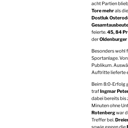
acht Partien blieb
Tore mehr
als di
Dostluk Osterod
Gesamtausbeut
feierte.
45, 84 P
der
Oldenburger
Besonders wohl f
Sportanlage. Von 
Publikum. Auswä
Auftritte liefert
Beim 8:0-Erfolg 
traf
Ingmar Pete
dabei bereits bi
Minuten ohne Un
Rotenberg
war d
Treffer bei.
Dreie
sowie gegen die