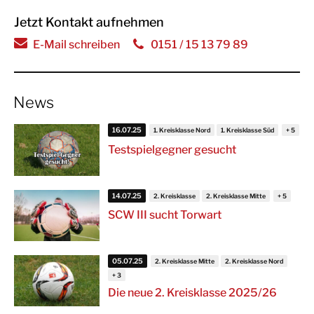
Jetzt Kontakt aufnehmen
E-Mail schreiben
0151 / 15 13 79 89
News
16.07.25
1. Kreisklasse Nord
1. Kreisklasse Süd
Testspielgegner gesucht
14.07.25
2. Kreisklasse
2. Kreisklasse Mitte
SCW III sucht Torwart
05.07.25
2. Kreisklasse Mitte
2. Kreisklasse Nord
Die neue 2. Kreisklasse 2025/26