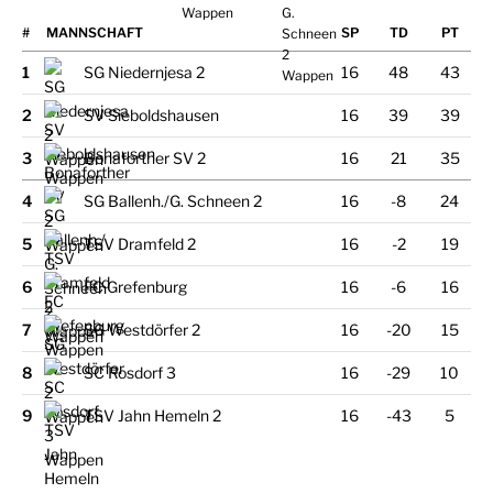
#
MANNSCHAFT
1
SG Niedernjesa 2
16
48
43
2
SV Sieboldshausen
16
39
39
3
Bonaforther SV 2
16
21
35
4
SG Ballenh./
​G. Schneen 2
16
-8
24
5
TSV Dramfeld 2
16
-2
19
6
FC Grefenburg
16
-6
16
7
SG Westdörfer 2
16
-20
15
8
SC Rosdorf 3
16
-29
10
9
TSV Jahn Hemeln 2
16
-43
5