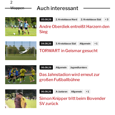
Auch interessant
05.08.26
2. Kreisklasse Nord
2. Kreisklasse Süd
Andre Oberdiek entreißt Harzern den
Sieg
04.08.26
3. Kreisklasse Süd
Allgemein
TORWART in Geismar gesucht
06.08.26
Allgemein
Jugendturniere
Das Jahnstadion wird erneut zur
großen Fußballbühne
06.08.26
A-Junioren
Allgemein
Simon Knipper tritt beim Bovender
SV zurück