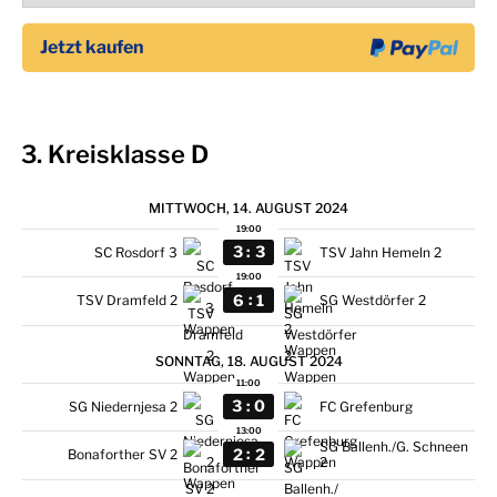
3. Kreisklasse D
MITTWOCH, 14. AUGUST 2024
19:00
:
3
3
SC Rosdorf 3
TSV Jahn Hemeln 2
19:00
:
6
1
TSV Dramfeld 2
SG Westdörfer 2
SONNTAG, 18. AUGUST 2024
11:00
:
3
0
SG Niedernjesa 2
FC Grefenburg
13:00
SG Ballenh./
​G. Schneen
:
2
2
Bonaforther SV 2
2